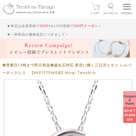
CART
SEARCH
★本店は会員登録で
500Pt
＆LINE登録で
500円クーポン
＞
★一部商品の価格改定につきまして＞
◆営業日13時まで即日発送◆誕生石対応 夜空に輝く三日月とネコ シルバ
ーネックレス 【MIP1175WEB】Mirai Tenshi☆