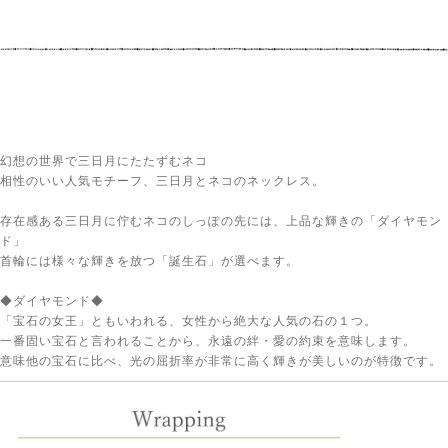
幻想の世界で三日月にたたずむネコ
相性のいい人気モチーフ、三日月とネコのネックレス。
存在感ある三日月に佇むネコのしっぽの先には、上品な輝きの「ダイヤモン
ド」
首輪には様々な輝きを放つ「誕生石」が選べます。
◆ダイヤモンド◆
「宝石の女王」ともいわれる、女性から絶大な人気の石の１つ。
一番固い宝石と言われることから、永遠の絆・愛の約束を意味します。
意味他の宝石に比べ、光の屈折率が非常に高く輝きが美しいのが特徴です。