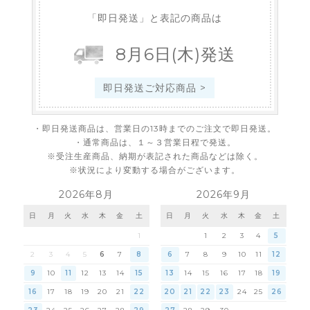
「即日発送」と表記の商品は
8
月
6
日
(木)
発送
即日発送ご対応商品 >
・即日発送商品は、営業日の13時までのご注文で即日発送。
・通常商品は、１～３営業日程で発送。
※受注生産商品、納期が表記された商品などは除く。
※状況により変動する場合がございます。
2026年8月
2026年9月
日
月
火
水
木
金
土
日
月
火
水
木
金
土
1
1
2
3
4
5
2
3
4
5
6
7
8
6
7
8
9
10
11
12
9
10
11
12
13
14
15
13
14
15
16
17
18
19
16
17
18
19
20
21
22
20
21
22
23
24
25
26