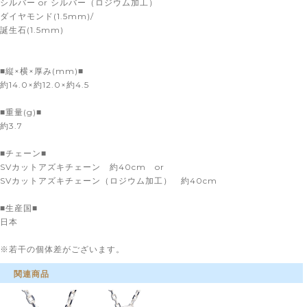
シルバー or シルバー（ロジウム加工）
ダイヤモンド(1.5mm)/
誕生石(1.5mm)
■縦×横×厚み(mm)■
約14.0×約12.0×約4.5
■重量(g)■
約3.7
■チェーン■
SVカットアズキチェーン 約40cm or
SVカットアズキチェーン（ロジウム加工） 約40cm
■生産国■
日本
※若干の個体差がございます。
関連商品