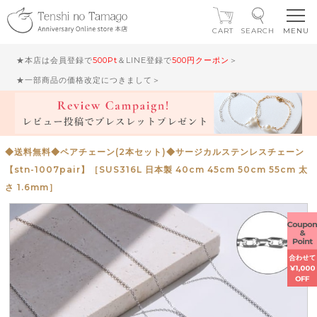
CART
SEARCH
★本店は会員登録で
500Pt
＆LINE登録で
500円クーポン
＞
★一部商品の価格改定につきまして＞
◆送料無料◆ペアチェーン(2本セット)◆サージカルステンレスチェーン
【stn-1007pair】［SUS316L 日本製 40cm 45cm 50cm 55cm 太
さ 1.6mm］