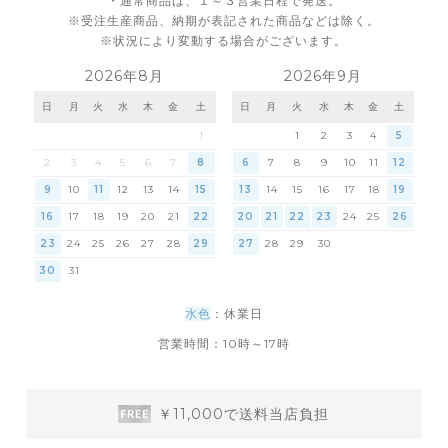
・通常商品は、１～３営業日程で発送。
※受注生産商品、納期が表記された商品などは除く。
※状況により変動する場合がございます。
2026年8月
2026年9月
日
月
火
水
木
金
土
日
月
火
水
木
金
土
1
1
2
3
4
5
2
3
4
5
6
7
8
6
7
8
9
10
11
12
9
10
11
12
13
14
15
13
14
15
16
17
18
19
16
17
18
19
20
21
22
20
21
22
23
24
25
26
23
24
25
26
27
28
29
27
28
29
30
30
31
水色
：休業日
営業時間：10時～17時
￥11,000で送料当店負担