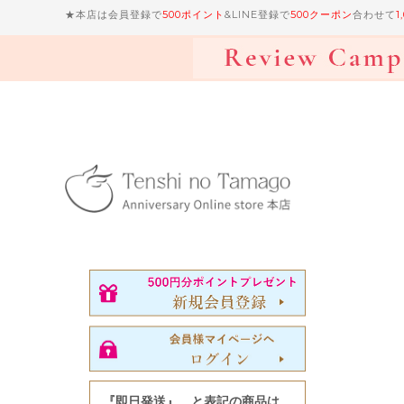
★本店は会員登録で
500ポイント
&LINE登録で
500クーポン
合わせて
1