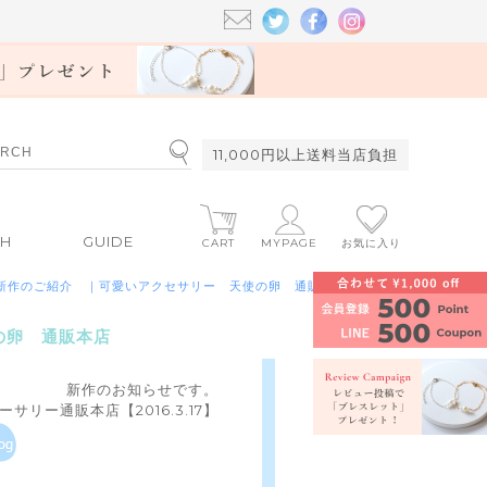
11,000円以上送料当店負担
CH
GUIDE
CART
MYPAGE
お気に入り
/18 新作のご紹介 ｜可愛いアクセサリー 天使の卵 通販本店
使の卵 通販本店
新作のお知らせです。
サリー通販本店【2016.3.17】