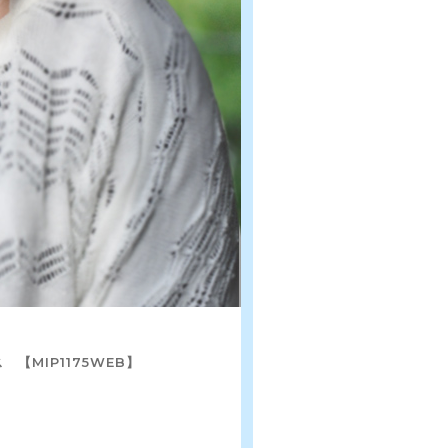
【MIP1175WEB】