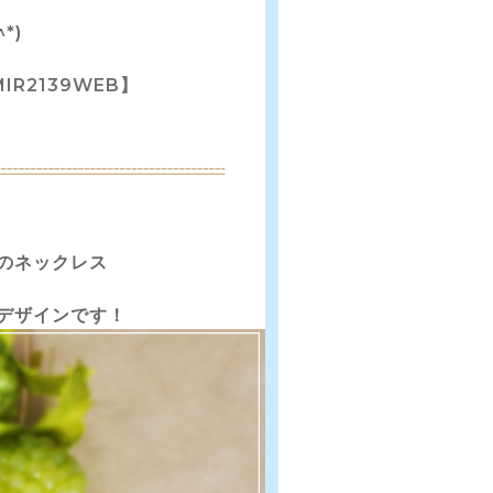
*)
IR2139WEB】
のネックレス
デザインです！