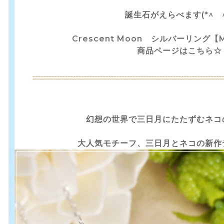
誕生石がえらべます(*^ ^
Crescent Moon シルバーリング【M
商品ページはこちら☆
幻想の世界で三日月にたたずむネコ
大人気モチーフ、三日月とネコの新作