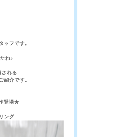
タッフです。
たね♪
癒される
ご紹介です。
作登場★
リング