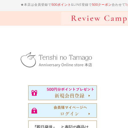
★本店は会員登録で
500ポイント
&LINE登録で
500クーポン
合わせて
1