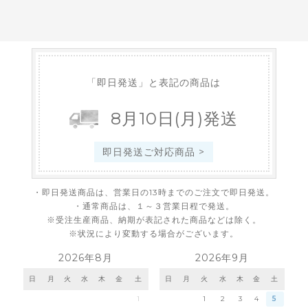
「即日発送」と表記の商品は
8
月
10
日
(月)
発送
即日発送ご対応商品 >
・即日発送商品は、営業日の13時までのご注文で即日発送。
・通常商品は、１～３営業日程で発送。
※受注生産商品、納期が表記された商品などは除く。
※状況により変動する場合がございます。
2026年8月
2026年9月
日
月
火
水
木
金
土
日
月
火
水
木
金
土
1
1
2
3
4
5