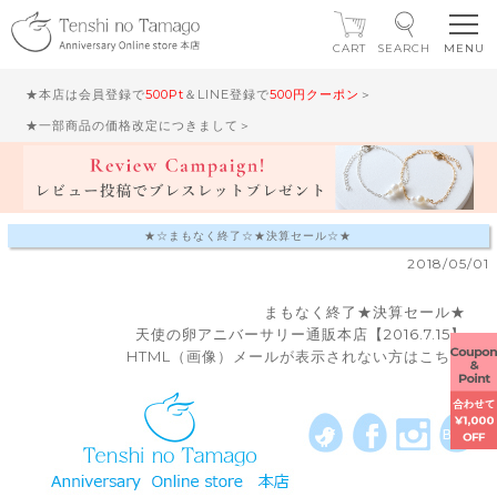
CART
SEARCH
★本店は会員登録で
500Pt
＆LINE登録で
500円クーポン
＞
★一部商品の価格改定につきまして＞
★☆まもなく終了☆★決算セール☆★
2018/05/01
まもなく終了★決算セール★
天使の卵アニバーサリー通販本店【2016.7.15】
HTML（画像）メールが表示されない方はこちら