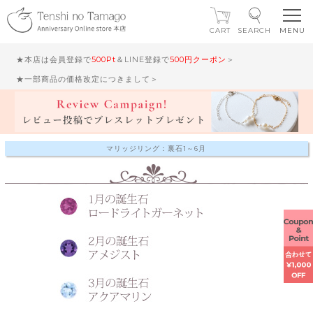
CART
SEARCH
★本店は会員登録で
500Pt
＆LINE登録で
500円クーポン
＞
★一部商品の価格改定につきまして＞
マリッジリング：裏石1～6月