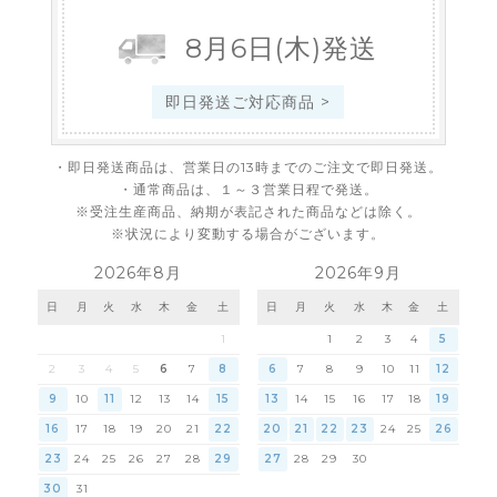
8
月
6
日
(木)
発送
即日発送ご対応商品 >
・即日発送商品は、営業日の13時までのご注文で即日発送。
・通常商品は、１～３営業日程で発送。
※受注生産商品、納期が表記された商品などは除く。
※状況により変動する場合がございます。
2026年8月
2026年9月
日
月
火
水
木
金
土
日
月
火
水
木
金
土
1
1
2
3
4
5
2
3
4
5
6
7
8
6
7
8
9
10
11
12
9
10
11
12
13
14
15
13
14
15
16
17
18
19
16
17
18
19
20
21
22
20
21
22
23
24
25
26
23
24
25
26
27
28
29
27
28
29
30
30
31