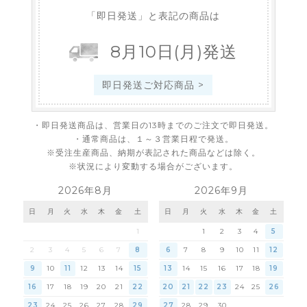
「即日発送」と表記の商品は
8
月
10
日
(月)
発送
即日発送ご対応商品 >
・即日発送商品は、営業日の13時までのご注文で即日発送。
・通常商品は、１～３営業日程で発送。
※受注生産商品、納期が表記された商品などは除く。
※状況により変動する場合がございます。
2026年8月
2026年9月
日
月
火
水
木
金
土
日
月
火
水
木
金
土
1
1
2
3
4
5
2
3
4
5
6
7
8
6
7
8
9
10
11
12
9
10
11
12
13
14
15
13
14
15
16
17
18
19
16
17
18
19
20
21
22
20
21
22
23
24
25
26
23
24
25
26
27
28
29
27
28
29
30