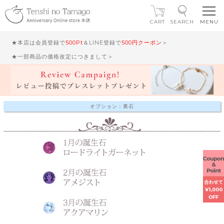
CART
SEARCH
★本店は会員登録で
500Pt
＆LINE登録で
500円クーポン
＞
★一部商品の価格改定につきまして＞
オプション：裏石