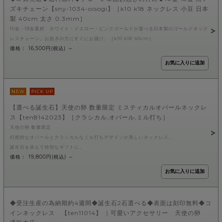
ズキチェーン【sny-1034-oisogi】［k10 k18 ネックレス 小豆 日本
製 40cm 太さ 0.3mm］
10金・18金素材、ホワイト・イエロー・ピンクゴールドが選べる日本製のゴールドネック
レスチェーン。お急ぎの方にすぐにお届け。［k10 k18 40cm］
価格： 16,500円(税込)
～
NEW
PICK UP
【選べる誕生石】天使の卵 数量限定 ミスティカルオパールネックレ
ス【ten8142023】［クラシカル,オパール,ミル打ち］
天使の卵 数量限定
幻想的なオパールとクラシカルなミル打ちデザインが美しいネックレス。
誕生石を添えて特別なギフトに。
価格： 19,800円(税込)
～
◆受注生産の為納期約4週間◆誕生石2石選べる◆表面は刻印無料◆コ
インネックレス 【ten11014】 ｜可愛いアクセサリー 天使の卵