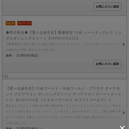
NEW
PICK UP
◆即日発送◆【選べる誕生石】数量限定 10金 ハートネックレス シン
グルダンシングストーン【MIP81012022】
【数量限定】宝石が連なる上品な10金のハートネックレス。シングルダンシングストーン
の誕生石が可憐に揺れてきらめきます。
価格： 25,850円(税込)
9位
【選べる誕生石】10金ゴールド・18金ゴールド・プラチナ ダイヤモ
ンド アクアマリン ダンシングストーン ティアドロップハートネック
レス 【MIP11010】［イエローゴールド,ホワイトゴールド］☆
流れるようなラインで描かれる雫と揺れ煌めくダイヤモンドダンシングストーン。雫のラ
インにくぼみを作ることで「ハート」にも見えるこだわりのデザインに。上品な印象の雫
モチーフの中に可愛らしさがプラスされ、どの年代の女性でも身に着けやすいネックレス
に仕上げました。
価格： 52,800円(税込)
～