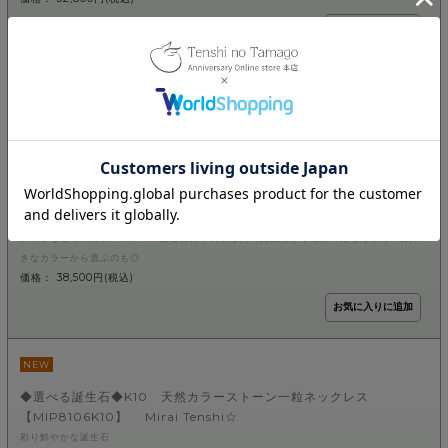
NEW
◆選べる誕生石◆K18 プラチナ 天然カラーストーン一粒ネックレ
ス 【MIP8107K18】 Mirai Tenshi☆
彩り鮮やかな誕生石
デイリーに使えるK18・プラチナ一粒ネックレス
胸元に輝きをプラスするシンプルな天然石一粒ネックレスは、デイリー使いに1本は欲しい
定番。
鮮やかな彩りのカラーストーンはご自身や大切な人の誕生石から選ぶのはもちろん、お好
きなカラーから選ぶのも◎
価格： 38,500円(税込)
NEW
◆選べる誕生石◆K10 天然カラーストーン一粒ネックレス
【MIP8106K10】 Mirai Tenshi☆
彩り鮮やかな誕生石