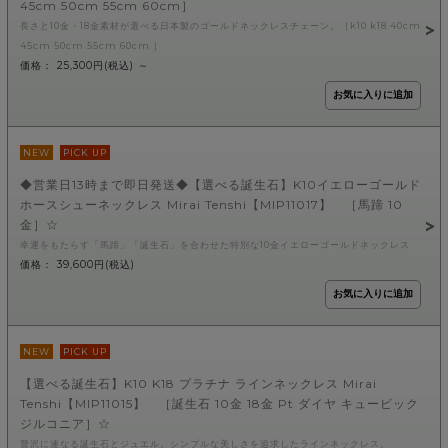
45cm 50cm 55cm 60cm］
長さと10金・18金素材が選べる日本製のゴールドネックレスチェーン。［k10 k18 40cm
45cm 50cm 55cm 60cm ］
価格： 25,300円(税込)
～
NEW
PICK UP
◆営業日13時まで即日発送◆【選べる誕生石】K10イエローゴールド
ホースシューネックレス Mirai Tenshi【MIP11017】 ［馬蹄 10
金］☆
幸運をもたらす「馬蹄」「誕生石」を合わせた特別な10金イエローゴールドネックレス
価格： 39,600円(税込)
NEW
PICK UP
【選べる誕生石】K10 K18 プラチナ ラインネックレス Mirai
Tenshi【MIP11015】 ［誕生石 10金 18金 Pt ダイヤ キュービック
ジルコニア］☆
贅沢に連なる誕生石とジュエル。シンプルな美しさを追求したラインネックレス。