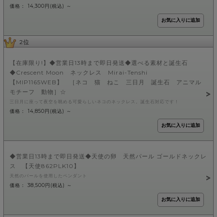
価格： 14,300円(税込)
～
2位
【在庫限り!】◆営業日13時まで即日発送◆選べる素材と誕生石
◆Crescent Moon ネックレス Mirai-Tenshi
【MIP1165WEB】 ［ネコ 猫 ねこ 三日月 誕生石 アニマル
モチーフ 動物］☆
三日月に座って夜空を眺める可愛らしいネコのネックレス。誕生石対応です！
価格： 14,850円(税込)
～
◆営業日13時まで即日発送◆天使の卵 天然パール ゴールドネックレ
ス 【天使862PLK10】
天然のパールを使用したペンダント
価格： 38,500円(税込)
～