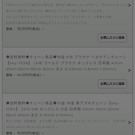
6石のジルコニアと誕生石が連なる、贅沢かつ飽きのこないデザイン。デコルテに沿うよう
滑らかに描かれたラインは、胸元をよりいっそう美しく魅せてくれます。
ジルコニア部分はオプションでワンランク上の「ダイヤモンド」に変更も可能。
記念日や節目の年を祝う特別なギフトとしてもオススメです。
価格： 33,000円(税込)
～
◆送料無料◆チェーン単品◆18金 K18 プラチナ ベネチアンチェーン
【sny-1036】［k18 ゴールド プラチナ ネックレス 日本製 40cm
45cm 50cm 55cm 60cm 太さ 0.45mm 0.8mm 1.0mm］
価格： 44,000円(税込)
～
◆送料無料◆チェーン単品◆10金 18金 角アズキチェーン【sny-
1034】［k10 k18 ネックレス 小豆 日本製 40cm 45cm 50cm
55cm 60cm 太さ 0.3mm 0.9mm］
長さと10金・18金素材、太さが選べる日本製のゴールドネックレスチェーン。［k10 k18
40cm 45cm 50cm 55cm 60cm ］
価格： 16,500円(税込)
～