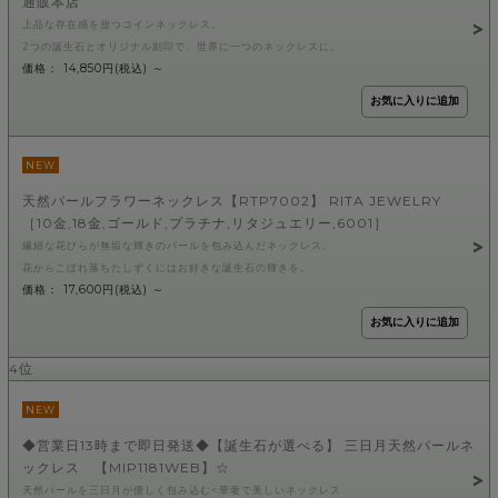
通販本店
上品な存在感を放つコインネックレス。
2つの誕生石とオリジナル刻印で、世界に一つのネックレスに。
価格： 14,850円(税込)
～
NEW
天然パールフラワーネックレス【RTP7002】 RITA JEWELRY
［10金,18金,ゴールド,プラチナ,リタジュエリー,6001］
繊細な花びらが無垢な輝きのパールを包み込んだネックレス。
花からこぼれ落ちたしずくにはお好きな誕生石の輝きを。
価格： 17,600円(税込)
～
4位
NEW
◆営業日13時まで即日発送◆【誕生石が選べる】 三日月天然パールネ
ックレス 【MIP1181WEB】☆
天然パールを三日月が優しく包み込む<華奢で美しいネックレス