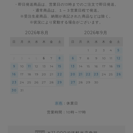
・即日発送商品は、営業日の13時までのご注文で即日発送。
・通常商品は、１～３営業日程で発送。
※受注生産商品、納期が表記された商品などは除く。
※状況により変動する場合がございます。
2026年8月
2026年9月
日
月
火
水
木
金
土
日
月
火
水
木
金
土
1
1
2
3
4
5
2
3
4
5
6
7
8
6
7
8
9
10
11
12
9
10
11
12
13
14
15
13
14
15
16
17
18
19
16
17
18
19
20
21
22
20
21
22
23
24
25
26
23
24
25
26
27
28
29
27
28
29
30
30
31
水色
：休業日
営業時間：10時～17時
￥11,000で送料当店負担