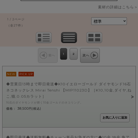
素材の詳細はこちら＞
1 / 2ページ
（全27件）
1
2
前へ
次へ
NEW
PICK UP
◆営業日13時まで即日発送◆K10イエローゴールド ダイヤモンド16石
ネコネックレス Mirai Tenshi 【MIP11023D】［K10,10金,ダイヤ,ね
こ,猫,0.05カラット］
16石のダイヤモンドが輝く10金ゴールドのネコリング。
価格： 38,500円(税込)
◆即日発送◆送料無料◆チェーン単品お急ぎの方に◆10金 18金 角ア