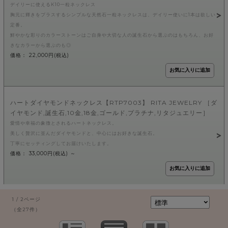
デイリーに使えるK10一粒ネックレス
胸元に輝きをプラスするシンプルな天然石一粒ネックレスは、デイリー使いに1本は欲しい
定番。
鮮やかな彩りのカラーストーンはご自身や大切な人の誕生石から選ぶのはもちろん、お好
きなカラーから選ぶのも◎
価格： 22,000円(税込)
ハートダイヤモンドネックレス【RTP7003】 RITA JEWELRY ［ダ
イヤモンド,誕生石,10金,18金,ゴールド,プラチナ,リタジュエリー］
愛情や幸福の象徴とされるハートネックレス。
美しく贅沢に並んだダイヤモンドと、中心にはお好きな誕生石。
丁寧にセッティングしてお届けいたします。
価格： 33,000円(税込)
～
1 / 2ページ
（全27件）