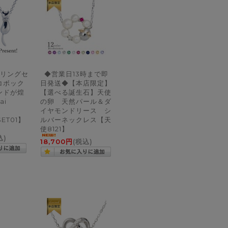
リングセ
◆営業日13時まで即
コボック
日発送◆【本店限定】
ンドが煌
【選べる誕生石】天使
ai
の卵 天然パール＆ダ
イヤモンドリース シ
SET01】
ルバーネックレス【天
使8121】
込)
18,700円
(税込)