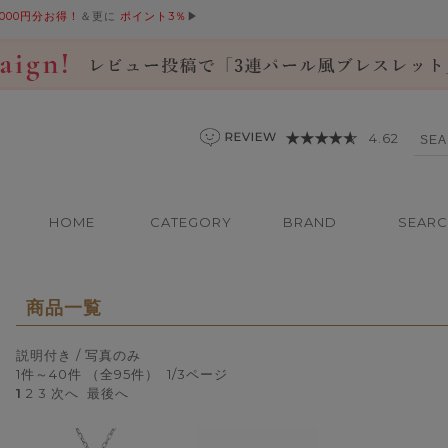
,000円分お得！
＆更に
ポイント3％
▶
4.62
HOME
CATEGORY
BRAND
SEAR
商品一覧
説明付き
/ 写真のみ
1件～40件 （全95件） 1/3ページ
1
2
3
次へ
最後へ