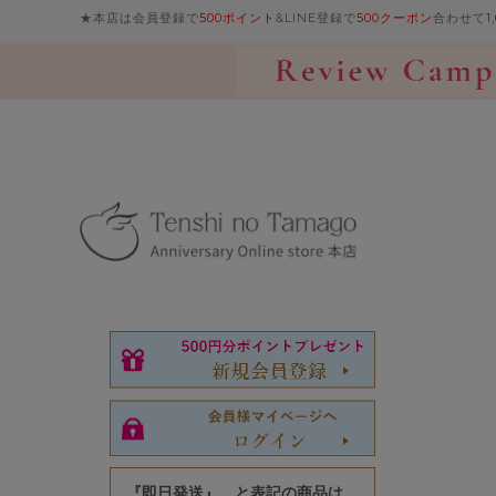
★本店は会員登録で
500ポイント
&LINE登録で
500クーポン
合わせて
1