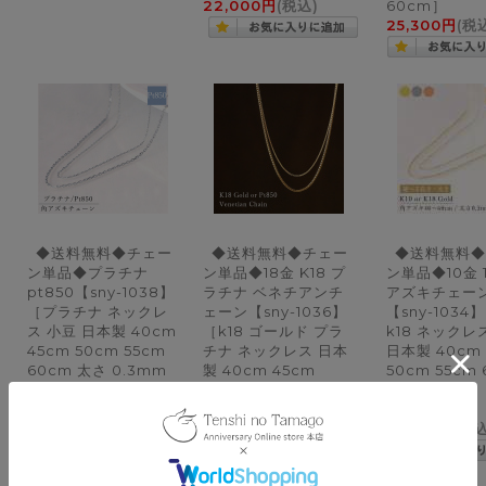
22,000円
(税込)
60cm］
25,300円
(税
◆送料無料◆チェー
◆送料無料◆チェー
◆送料無料◆
ン単品◆プラチナ
ン単品◆18金 K18 プ
ン単品◆10金 
pt850【sny-1038】
ラチナ ベネチアンチ
アズキチェー
［プラチナ ネックレ
ェーン【sny-1036】
【sny-1034
ス 小豆 日本製 40cm
［k18 ゴールド プラ
k18 ネックレ
45cm 50cm 55cm
チナ ネックレス 日本
日本製 40cm 
60cm 太さ 0.3mm
製 40cm 45cm
50cm 55cm
0.9mm］
50cm 55cm 60cm
太さ 0.3mm
27,500円
(税込)
～
太さ 0.45mm
0.9mm］
0.8mm 1.0mm］
16,500円
(税
44,000円
(税込)
～