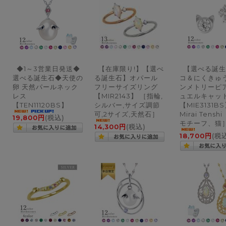
◆1～3営業日発送◆
【在庫限り!】【選べ
【選べる誕生
選べる誕生石◆天使の
る誕生石】オパール
コ＆にくきゅう
卵 天然パールネック
フリーサイズリング
ンメトリーピア
レス
【MIR2143】 ［指輪,
ュエルキャッ
【TEN11120BS】
シルバー,サイズ調節
【MIE3131B
可,2サイズ,天然石］
Mirai Tensh
19,800円
(税込)
モチーフ、猫
14,300円
(税込)
18,700円
(税