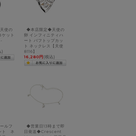
天使の
◆本店限定◆天使の
ロケット
卵 インフィニティハ
-
ート バフトップカッ
ト ネックレス【天使
込)
8116】
16,280円
(税込)
ールフ
◆営業日13時まで即
ント ネ
日発送◆Crescent