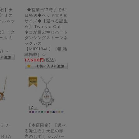
石】天
◆営業日13時まで即
定 ミス
日発送◆ヘッド大きめ
ールネッ
サイズ◆【選べる誕生
石】 Twinkle Cat
23】［ク
ネコが運ぶ幸せハート
ール,ミ
ダンシングストーンネ
ックレス
【MIP1184L】［猫,雑
込)
～
誌掲載］☆
17,600円
(税込)
ラワー
【本店限定】【選べ
る誕生石】天使の卵
RITA
光のしずく シルバー