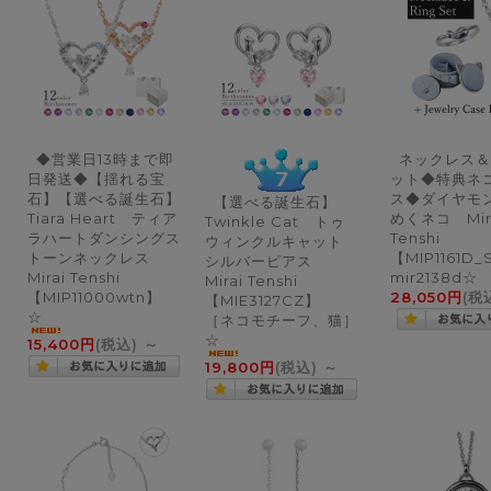
◆営業日13時まで即
ネックレス＆
日発送◆【揺れる宝
ット◆特典ネ
石】【選べる誕生石】
ス◆ダイヤモ
【選べる誕生石】
Tiara Heart ティア
めくネコ Mir
Twinkle Cat トゥ
ラハートダンシングス
Tenshi
ウィンクルキャット
トーンネックレス
【MIP1161D_
シルバーピアス
Mirai Tenshi
mir2138d☆
Mirai Tenshi
【MIP11000wtn】
28,050円
(税
【MIE3127CZ】
☆
［ネコモチーフ、猫］
☆
15,400円
(税込)
～
19,800円
(税込)
～