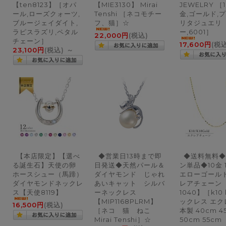
【ten8123】［オパ
【MIE3130】 Mirai
JEWELRY ［1
ール,ローズクォーツ,
Tenshi ［ネコモチー
金,ゴールド,プ
ブルージェイダイト,
フ、猫］☆
リタジュエリ
ラピスラズリ,ペタル
ー,6001］
22,000円
(税込)
チェーン］
17,600円
(税
23,100円
(税込)
～
【本店限定】【選べ
◆営業日13時まで即
◆送料無料◆
る誕生石】天使の卵
日発送◆天然パール＆
ン単品◆10金 
ホースシュー（馬蹄）
ダイヤモンド じゃれ
エローゴールド
ダイヤモンドネックレ
あいキャット シルバ
レアチェーン【
ス【天使8119】
ーネックレス
1040】［k10 
【MIP1168PLRM】
ックレス エク
16,500円
(税込)
［ネコ 猫 ねこ
本製 40cm 4
Mirai Tenshi］☆
50cm 55cm