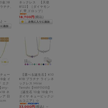
0金,18
ネックレス 【天使
ラチナ,
8122】［ダイヤモン
ド,雫,ドロップ］
18,700円
(税込)
込)
～
チェー
【選べる誕生石】K10
18金 イ
K18 プラチナ ラインネ
 エク
ックレス Mirai
sny-
Tenshi【MIP11015】
k18 ネ
［誕生石 10金 18金 Pt
レア 日
ダイヤ キュービックジ
5cm
ルコニア］☆
33,000円
(税込)
～