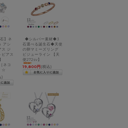
石】ネ
◆シルバー素材◆3
 アシ
石選べる誕生石◆天使
ス ジ
の卵マミーズリング
トピアス
ビジューライン 【天
S】
使272sv】
i ［ネコ
19,800円
(税込)
］☆
込)