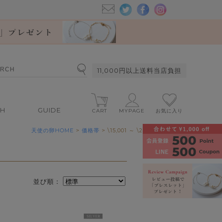
11,000円以上送料当店負担
CH
GUIDE
CART
MYPAGE
お気に入り
天使の卵HOME
>
価格帯
> \15,001 ～ \20,000
並び順：