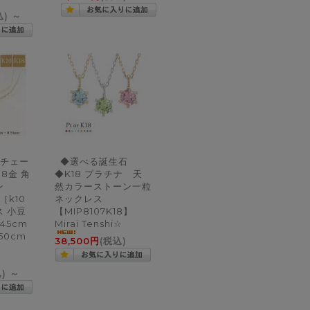
込)
～
チェー
◆選べる誕生石
18金 角
◆K18 プラチナ 天
ン
然カラーストーン一粒
】［k10
ネックレス
ス 小豆
【MIP8107K18】
45cm
Mirai Tenshi☆
 60cm
38,500円
(税込)
込)
～