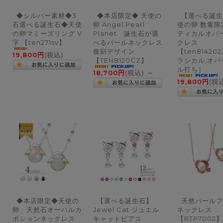
◆シルバー素材◆3
◆本店限定◆ 天使の
【選べる誕生
石選べる誕生石◆天使
卵 Angel Pearl
使の卵 数量限
の卵マミーズリング V
Planet 誕生石が選
ティカルオパ
字 【ten271sv】
べるパールネックレス
クレス
復刻デザイン
【ten81420
19,800円
(税込)
【TEN8120CZ】
ラシカル,オパ
ル打ち］
18,700円
(税込)
～
19,800円
(税
◆本店限定◆天使の
【選べる誕生石】
天然パールフ
卵 天然石オーバルカ
Jewel Cat ジュエル
ネックレス
ボションネックレス
キャットピアス
【RTP7002】 