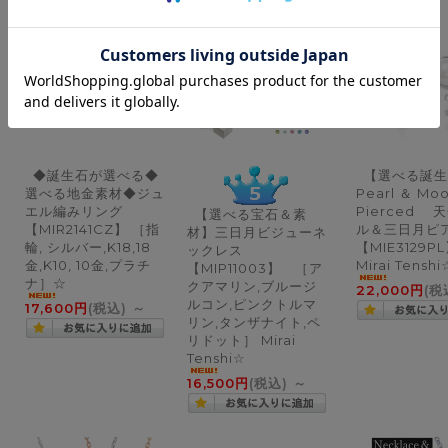
◆誕生石が選べる◆
【選べる誕生
選べる地金素材◆ジュ
Pearl ＆ Mo
エル編みリング
Pierced 
【選べる宝石＆素
【MIR2141CZ】 ［指
ル＆三日月
材】三日月ビジューネ
輪, シルバー,K18,18
【MIE3129
ックレス
金,K10, 10金,プラチ
Mirai Tenshi
【MIP11003】 ［ア
ナ］☆
クアマリン,ブルージ
22,000円
(税
ルコン,ピンクトルマ
17,600円
(税込)
～
リン,タンザナイト,ペ
リドット］ Mirai
Tenshi☆
16,500円
(税込)
～