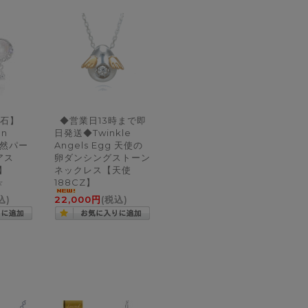
石】
◆営業日13時まで即
on
日発送◆Twinkle
天然パー
Angels Egg 天使の
ピアス
卵ダンシングストーン
PL】
ネックレス【天使
☆
188CZ】
込)
22,000円
(税込)