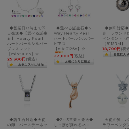
◆営業日13時まで即
◆選べる誕生石◆２
◆刻印対応◆
日発送◆【選べる誕生
Way Hearty Pearl
卵 ラウンド
石】 Hearty Pearl
ハートパールシルバー
ペンダント -絆
ハートパールシルバー
ピアス
【8115RM】
ブレスレット
【mie3126n】☆
18,700円
(税
【mib5106n】☆
22,000円
(税込)
25,300円
(税込)
◆誕生石対応◆天使
◆2～3営業日発送◆
天使の卵 パ
の卵 バースデーネッ
しっぽが揺れるネコ
ラワーペンダ