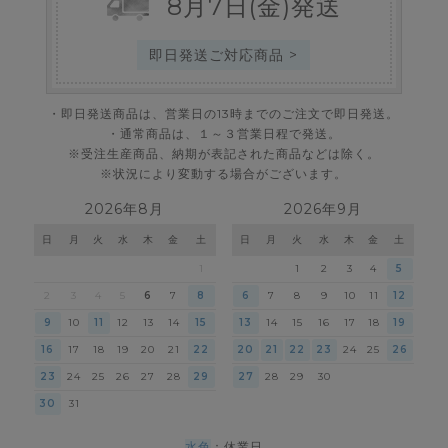
8
月
7
日
(金)
発送
即日発送ご対応商品 >
・即日発送商品は、営業日の13時までのご注文で即日発送。
・通常商品は、１～３営業日程で発送。
※受注生産商品、納期が表記された商品などは除く。
※状況により変動する場合がございます。
2026年8月
2026年9月
日
月
火
水
木
金
土
日
月
火
水
木
金
土
1
1
2
3
4
5
2
3
4
5
6
7
8
6
7
8
9
10
11
12
9
10
11
12
13
14
15
13
14
15
16
17
18
19
16
17
18
19
20
21
22
20
21
22
23
24
25
26
23
24
25
26
27
28
29
27
28
29
30
30
31
水色
：休業日