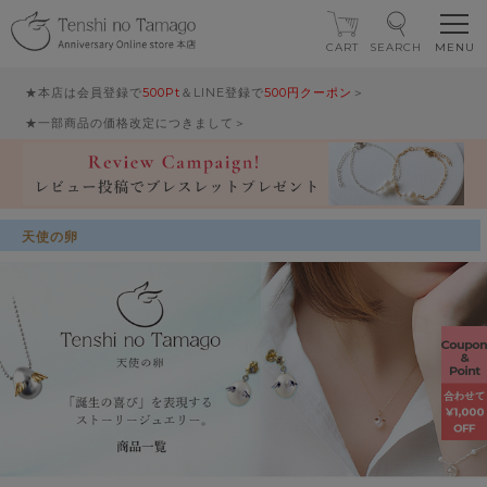
CART
SEARCH
★本店は会員登録で
500Pt
＆LINE登録で
500円クーポン
＞
★一部商品の価格改定につきまして＞
天使の卵