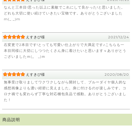
なんと三本目!思った以上に素敵でこれにして良かった!と思いました。
どれも大切に使い続けていきたい宝物です。ありがとうございました
m(_ _)m
えすきび様
2021/12/24
石変更で2本目です!とっても可愛い仕上がりで大満足です♪こちらも一
本目同様に大切にしつつたくさん身に着けたいと思いますｖありがとう
ございましたｍ(_ _)ｍ
えすきび様
2020/08/20
無事受け取りましてワクワクしながら開封して、ブルーダイヤ個人的な
感想画像よりも濃い紺碧に見えました。身に付けるのが楽しみです。コ
ロナ禍でも変わらず丁寧な対応梱包良品で感動。ありがとうございまし
た！
商品説明