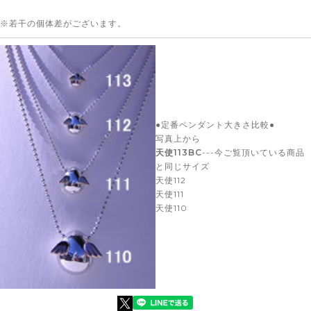
ダイヤを埋め込みました。
※若干の個体差がございます。
●定番ペンダント大きさ比較●
写真上から
天使113BC
---今ご覧頂いている商品
と同じサイズ
天使112
天使111
天使110