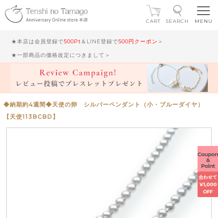
CART
SEARCH
★本店は会員登録で
500Pt
＆LINE登録で
500円クーポン
＞
★一部商品の価格改定につきまして＞
◆納期約4週間◆天使の卵 シルバーペンダント（小・ブルーダイヤ）
【天使113BCBD】