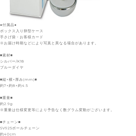
●付属品●
ボックス入り卵型ケース
手さげ袋・お客様カード
※お届け時期などにより写真と異なる場合があります。
■素材■
シルバー/K18
ブルーダイヤ
■縦×横×厚み(mm)■
約7×約8×約4.5
■重量■
約2.9g
※重量は仕様変更等により予告なく数グラム変動がございます。
■チェーン■
SV925ボールチェーン
【天使の卵】のベーシックなペンダント。一番人気のあるサイズにブルー
約40cm