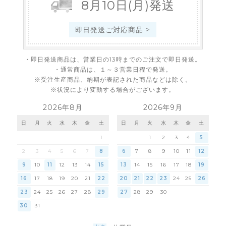
8
月
10
日
(月)
発送
即日発送ご対応商品 >
・即日発送商品は、営業日の13時までのご注文で即日発送。
・通常商品は、１～３営業日程で発送。
※受注生産商品、納期が表記された商品などは除く。
※状況により変動する場合がございます。
2026年8月
2026年9月
日
月
火
水
木
金
土
日
月
火
水
木
金
土
1
1
2
3
4
5
2
3
4
5
6
7
8
6
7
8
9
10
11
12
9
10
11
12
13
14
15
13
14
15
16
17
18
19
16
17
18
19
20
21
22
20
21
22
23
24
25
26
23
24
25
26
27
28
29
27
28
29
30
30
31