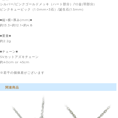
シルバー/ピンクゴールドメッキ（ハート部分）/10金(羽部分)
ピンクキュービック（1.0mm×3石）/誕生石(1.5mm)
■縦×横×厚み(mm)■
約13.3×約12.1×約4.8
■重量■
約2.2g
■チェーン■
SVカットアズキチェーン
約40cm or 45cm
※若干の個体差がございます
関連商品