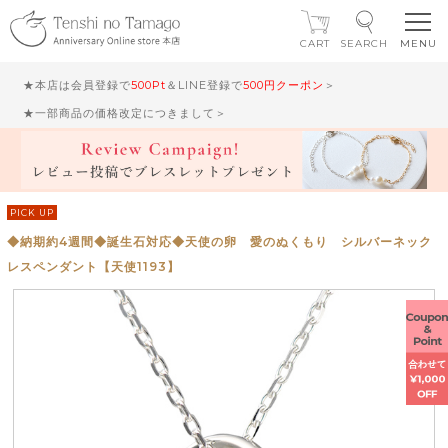
CART
SEARCH
★本店は会員登録で
500Pt
＆LINE登録で
500円クーポン
＞
★一部商品の価格改定につきまして＞
PICK UP
◆納期約4週間◆誕生石対応◆天使の卵 愛のぬくもり シルバーネック
レスペンダント【天使1193】