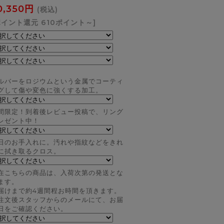
0,350円
(税込)
ポイント還元 610ポイント～]
ルバーをロジウムという金属でコーティ
グして傷や変色に強くする加工。
間限定！到着後レビュー投稿で、リング
レゼント中！
日のお手入れに。汚れや指紋などをきれ
に拭き取るクロス。
在こちらの商品は、入荷次第の発送とな
ます。
届けまで約4週間程お時間を頂きます。
注文後スタッフからのメールにて、お届
日をご確認ください。