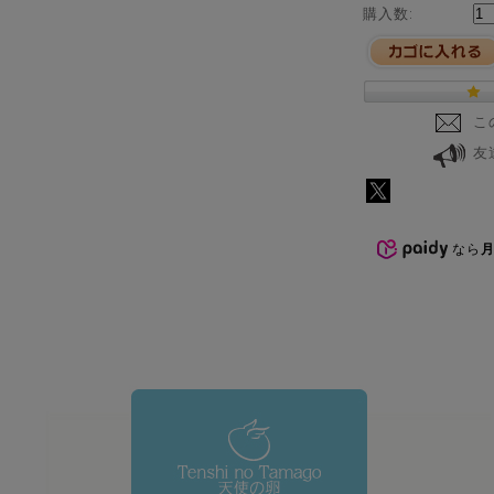
購入数:
こ
友
なら
月