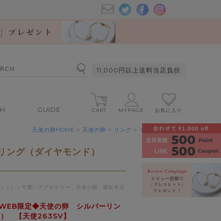
11,000円以上送料当店負担
CH
GUIDE
CART
MYPAGE
お気に入り
天使の卵HOME
>
天使の卵
>
リング
>
その他
ーリング（ダイヤモンド）
ンド）｜可愛いアクセサリー 天使の卵 通販本店
WEB限定◆天使の卵 シルバーリン
） 【天使263SV】