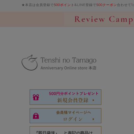
★本店は会員登録で
500ポイント
&LINE登録で
500クーポン
合わせて
1