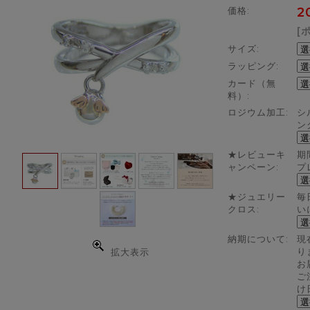
価格:
2
[
サイズ:
ラッピング:
カード（無
料）:
ロジウム加工:
シ
ン
★レビューキ
期
ャンペーン:
プ
★ジュエリー
毎
クロス:
い
納期について:
現
り
拡大表示
お
ご
け