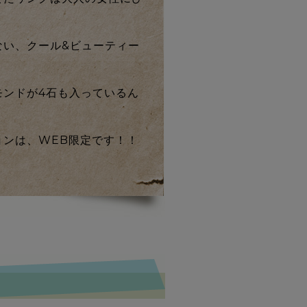
ない、クール&ビューティー
。
モンドが4石も入っているん
ョンは、WEB限定です！！