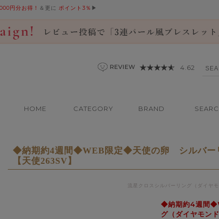
,000円分お得！
＆更に
ポイント3％
▶
4.62
HOME
CATEGORY
BRAND
SEAR
◆納期約4週間◆WEB限定◆天使の卵 シルバ
【天使263SV】
流星クロスシルバーリング（ダイヤモ
◆納期約4週間◆
グ（ダイヤモンド