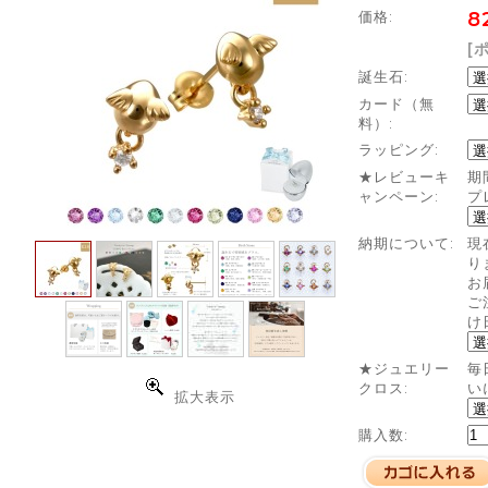
価格:
8
[
誕生石:
カード（無
料）:
ラッピング:
★レビューキ
期
ャンペーン:
プ
納期について:
現
り
お
ご
け
★ジュエリー
毎
クロス:
い
拡大表示
購入数: