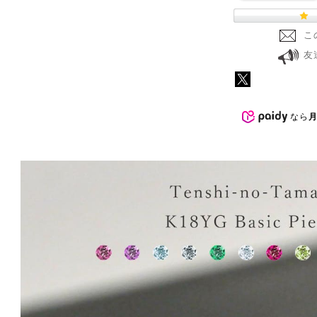
こ
友
なら
月