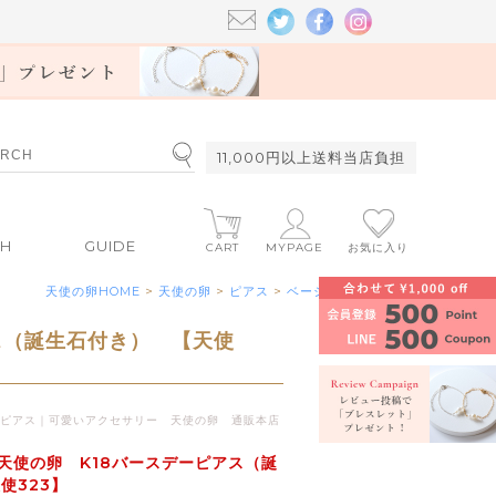
11,000円以上送料当店負担
CH
GUIDE
CART
MYPAGE
お気に入り
天使の卵HOME
>
天使の卵
>
ピアス
>
ベーシック
ス（誕生石付き） 【天使
ーピアス｜可愛いアクセサリー 天使の卵 通販本店
天使の卵 K18バースデーピアス（誕
使323】