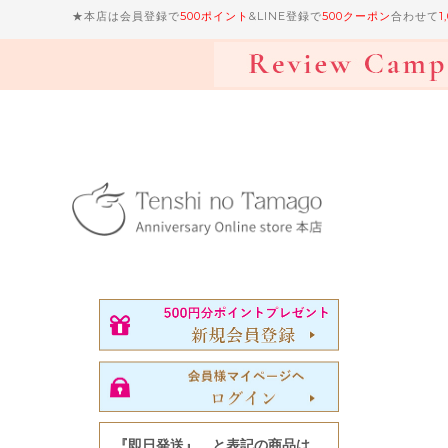
★本店は会員登録で
500ポイント
&LINE登録で
500クーポン
合わせて
1