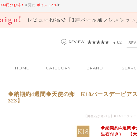
,000円分お得！
＆更に
ポイント3％
▶
4.62
HOME
CATEGORY
BRAND
SEAR
◆納期約4週間◆天使の卵 K18バースデーピア
323】
【誕生石が選べる】K18バースデ
◆納期約4週間◆
生石付き） 【天