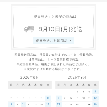
「即日発送」と表記の商品は
8
月
10
日
(月)
発送
即日発送ご対応商品 >
・即日発送商品は、営業日の13時までのご注文で即日発送。
・通常商品は、１～３営業日程で発送。
※受注生産商品、納期が表記された商品などは除く。
※状況により変動する場合がございます。
2026年8月
2026年9月
日
月
火
水
木
金
土
日
月
火
水
木
金
土
1
1
2
3
4
5
2
3
4
5
6
7
8
6
7
8
9
10
11
12
9
10
11
12
13
14
15
13
14
15
16
17
18
19