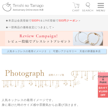
CART
SEARCH
★本店は会員登録で
500Pt
＆LINE登録で
500円クーポン
＞
★一部商品の価格改定につきまして＞
人気ネックレスの着用イメージ２ | 可愛いアクセサリー 天使の卵通販本店
人気ネックレスの着用イメージです。
身に着けた時のサイズ感や雰囲気からお選び頂けます。