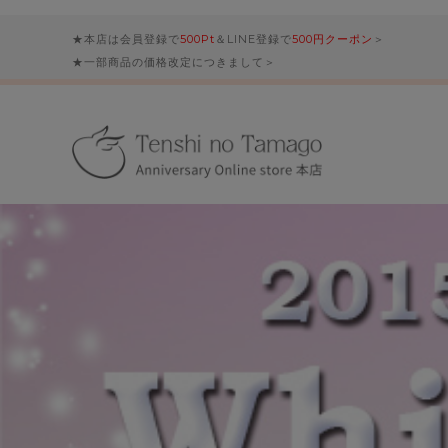
★本店は会員登録で
500Pt
＆LINE登録で
500円クーポン
＞
★一部商品の価格改定につきまして＞