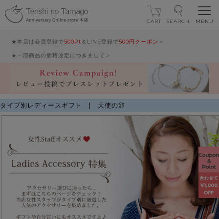
CART
SEARCH
★本店は会員登録で
500Pt
＆LINE登録で
500円クーポン
＞
★一部商品の価格改定につきまして＞
タイプ別レディースギフト | 天使の卵