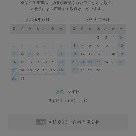
※受注生産商品、納期が表記された商品などは除く。
※状況により変動する場合がございます。
2026年8月
2026年9月
日
月
火
水
木
金
土
日
月
火
水
木
金
土
1
1
2
3
4
5
2
3
4
5
6
7
8
6
7
8
9
10
11
12
9
10
11
12
13
14
15
13
14
15
16
17
18
19
16
17
18
19
20
21
22
20
21
22
23
24
25
26
23
24
25
26
27
28
29
27
28
29
30
30
31
水色
：休業日
営業時間：10時～17時
￥11,000で送料当店負担