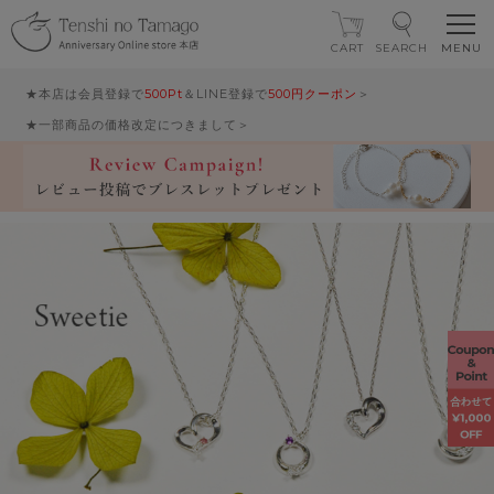
CART
SEARCH
★本店は会員登録で
500Pt
＆LINE登録で
500円クーポン
＞
★一部商品の価格改定につきまして＞