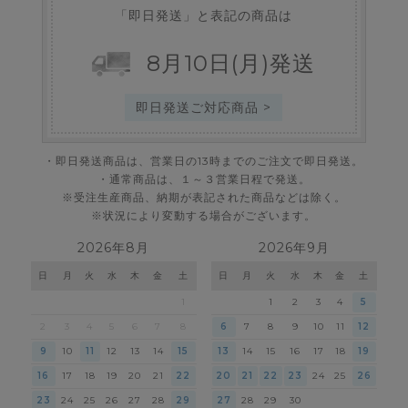
「即日発送」と表記の商品は
8
月
10
日
(月)
発送
即日発送ご対応商品 >
・即日発送商品は、営業日の13時までのご注文で即日発送。
・通常商品は、１～３営業日程で発送。
※受注生産商品、納期が表記された商品などは除く。
※状況により変動する場合がございます。
2026年8月
2026年9月
日
月
火
水
木
金
土
日
月
火
水
木
金
土
1
1
2
3
4
5
2
3
4
5
6
7
8
6
7
8
9
10
11
12
9
10
11
12
13
14
15
13
14
15
16
17
18
19
16
17
18
19
20
21
22
20
21
22
23
24
25
26
23
24
25
26
27
28
29
27
28
29
30